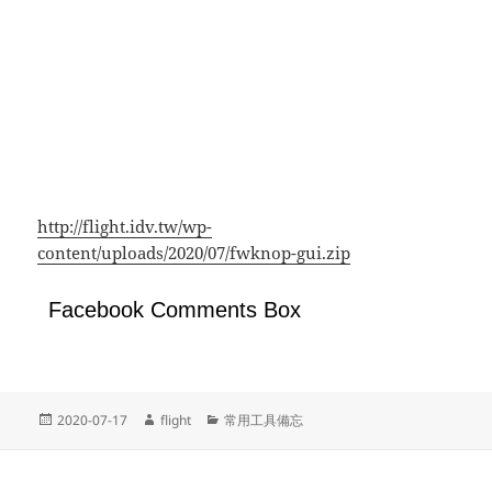
http://flight.idv.tw/wp-
content/uploads/2020/07/fwknop-gui.zip
Facebook Comments Box
Posted
Author
Categories
2020-07-17
flight
常用工具備忘
on